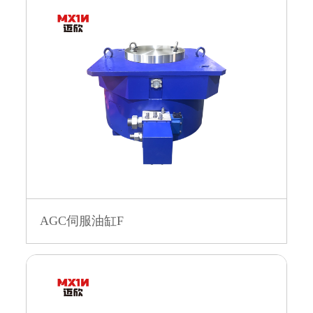
AGC伺服油缸F