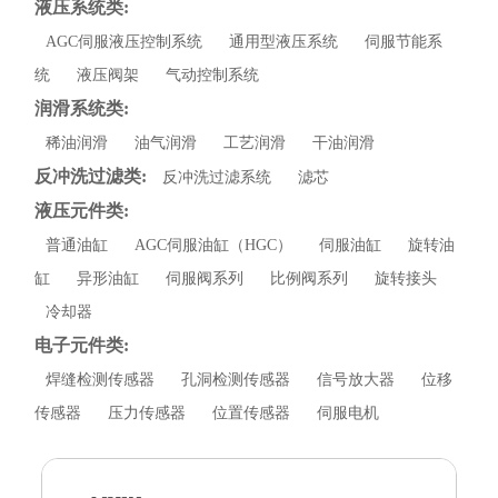
液压系统类:
AGC伺服液压控制系统
通用型液压系统
伺服节能系
统
液压阀架
气动控制系统
润滑系统类:
稀油润滑
油气润滑
工艺润滑
干油润滑
反冲洗过滤类:
反冲洗过滤系统
滤芯
液压元件类:
普通油缸
AGC伺服油缸（HGC）
伺服油缸
旋转油
缸
异形油缸
伺服阀系列
比例阀系列
旋转接头
冷却器
电子元件类:
焊缝检测传感器
孔洞检测传感器
信号放大器
位移
传感器
压力传感器
位置传感器
伺服电机