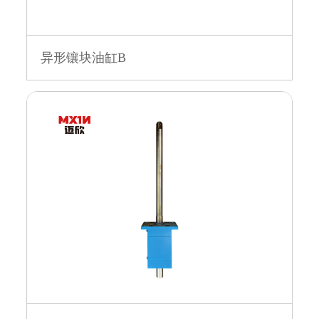
异形镶块油缸B