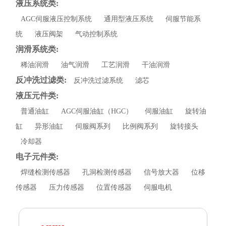
液压系统类:
AGC伺服液压控制系统
通用型液压系统
伺服节能系
统
液压阀架
气动控制系统
润滑系统类:
稀油润滑
油气润滑
工艺润滑
干油润滑
反冲洗过滤类:
反冲洗过滤系统
滤芯
液压元件类:
普通油缸
AGC伺服油缸（HGC）
伺服油缸
旋转油
缸
异形油缸
伺服阀系列
比例阀系列
旋转接头
冷却器
电子元件类:
焊缝检测传感器
孔洞检测传感器
信号放大器
位移
传感器
压力传感器
位置传感器
伺服电机